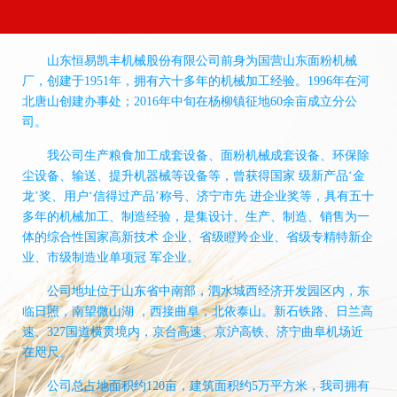
山东恒易凯丰机械股份有限公司前身为国营山东面粉机械
厂，创建于1951年，拥有六十多年的机械加工经验。1996年在河
北唐山创建办事处；2016年中旬在杨柳镇征地60余亩成立分公
司。
我公司生产粮食加工成套设备、面粉机械成套设备、环保除
尘设备、输送、提升机器械等设备等，曾获得国家 级新产品‘金
龙’奖、用户‘信得过产品’称号、济宁市先 进企业奖等，具有五十
多年的机械加工、制造经验，是集设计、生产、制造、销售为一
体的综合性国家高新技术 企业、省级瞪羚企业、省级专精特新企
业、市级制造业单项冠 军企业。
公司地址位于山东省中南部，泗水城西经济开发园区内，东
临日照，南望微山湖 ，西接曲阜，北依泰山。新石铁路、日兰高
速、327国道横贯境内，京台高速、京沪高铁、济宁曲阜机场近
在咫尺。
公司总占地面积约120亩，建筑面积约5万平方米，我司拥有